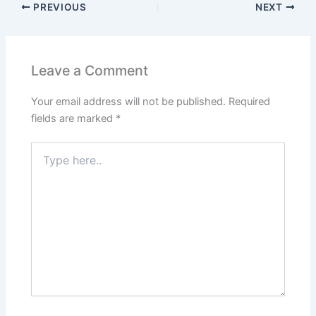
PREVIOUS
NEXT
Leave a Comment
Your email address will not be published.
Required
fields are marked
*
Type
here..