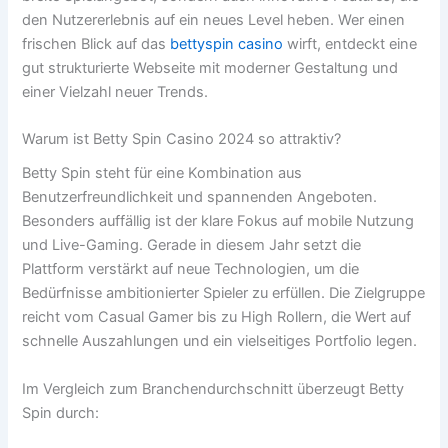
den Nutzererlebnis auf ein neues Level heben. Wer einen
frischen Blick auf das
bettyspin casino
wirft, entdeckt eine
gut strukturierte Webseite mit moderner Gestaltung und
einer Vielzahl neuer Trends.
Warum ist Betty Spin Casino 2024 so attraktiv?
Betty Spin steht für eine Kombination aus
Benutzerfreundlichkeit und spannenden Angeboten.
Besonders auffällig ist der klare Fokus auf mobile Nutzung
und Live-Gaming. Gerade in diesem Jahr setzt die
Plattform verstärkt auf neue Technologien, um die
Bedürfnisse ambitionierter Spieler zu erfüllen. Die Zielgruppe
reicht vom Casual Gamer bis zu High Rollern, die Wert auf
schnelle Auszahlungen und ein vielseitiges Portfolio legen.
Im Vergleich zum Branchendurchschnitt überzeugt Betty
Spin durch: