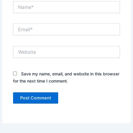
Name*
Email*
Website
Save my name, email, and website in this browser
for the next time I comment.