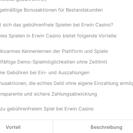
gelmäßige Bonusaktionen für Bestandskunden
 sich das gebührenfreie Spielen bei Erwin Casino?
ies Spielen in Erwin Casino bietet folgende Vorteile:
sikoarmes Kennenlernen der Plattform und Spiele
elfältige Demo-Spielmöglichkeiten ohne Zeitlimit
ine Gebühren bei Ein- und Auszahlungen
nusaktionen, die echtes Geld ohne eigene Einzahlung ermö
ansparente und sichere Zahlungsabwicklung
 zu gebührenfreiem Spiel bei Erwin Casino
Vorteil
Beschreibung