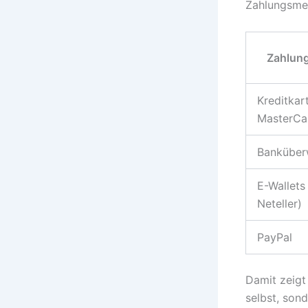
Zahlungsme
Zahlun
Kreditkart
MasterCa
Banküber
E-Wallets 
Neteller)
PayPal
Damit zeigt
selbst, son