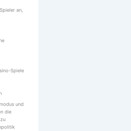
Spieler an,
ne
sino-Spiele
n
momodus und
en die
 zu
politik