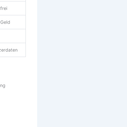
frei
 Geld
zerdaten
ung