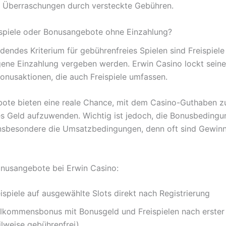
 Überraschungen durch versteckte Gebühren.
ispiele oder Bonusangebote ohne Einzahlung?
dendes Kriterium für gebührenfreies Spielen sind Freispiele
gene Einzahlung vergeben werden. Erwin Casino lockt sei
Bonusaktionen, die auch Freispiele umfassen.
ote bieten eine reale Chance, mit dem Casino-Guthaben zu
s Geld aufzuwenden. Wichtig ist jedoch, die Bonusbeding
insbesondere die Umsatzbedingungen, denn oft sind Gewin
nusangebote bei Erwin Casino:
ispiele auf ausgewählte Slots direkt nach Registrierung
llkommensbonus mit Bonusgeld und Freispielen nach erster
ilweise gebührenfrei)