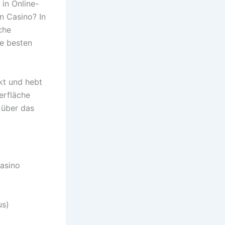
in Online-
in Casino? In
che
ie besten
kt und hebt
erfläche
 über das
Casino
us)