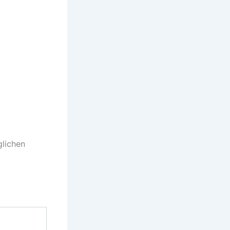
glichen