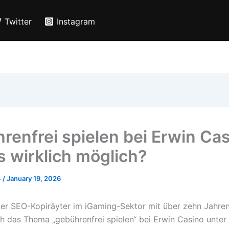
Twitter
Instagram
renfrei spielen bei Erwin Cas
s wirklich möglich?
4
/
January 19, 2026
ner SEO-Kopiräyter im iGaming-Sektor mit über zehn Jahre
ch das Thema „gebührenfrei spielen“ bei Erwin Casino unter 