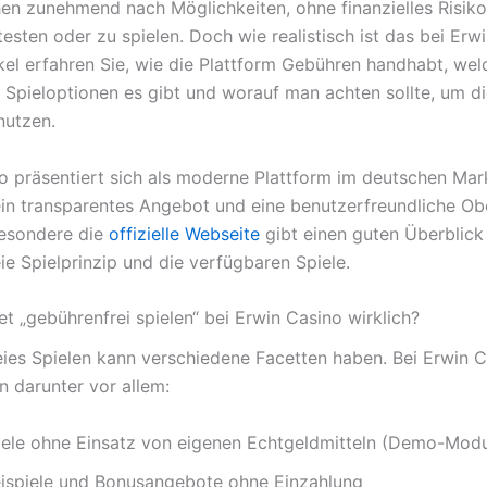
hen zunehmend nach Möglichkeiten, ohne finanzielles Risiko 
esten oder zu spielen. Doch wie realistisch ist das bei Erw
kel erfahren Sie, wie die Plattform Gebühren handhabt, wel
 Spieloptionen es gibt und worauf man achten sollte, um d
nutzen.
o präsentiert sich als moderne Plattform im deutschen Mar
ein transparentes Angebot und eine benutzerfreundliche Ob
besondere die
offizielle Webseite
gibt einen guten Überblick
ie Spielprinzip und die verfügbaren Spiele.
t „gebührenfrei spielen“ bei Erwin Casino wirklich?
ies Spielen kann verschiedene Facetten haben. Bei Erwin 
n darunter vor allem:
iele ohne Einsatz von eigenen Echtgeldmitteln (Demo-Mod
eispiele und Bonusangebote ohne Einzahlung