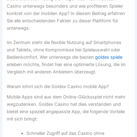
Casino unterwegs besonders und wie profitieren Spieler
konkret von der mobilen App? In diesem Beitrag erfahren
Sie alle entscheidenden Fakten zu dieser Plattform für
unterwegs.
Im Zentrum steht die flexible Nutzung auf Smartphones
und Tablets, ohne Kompromisse bei Spielauswahl oder
Bedienkomfort. Wer unterwegs die besten
goldex spiele
erleben möchte, findet hier eine optimierte Lösung, die im
Vergleich mit anderen Anbietern überzeugt.
Warum lohnt sich die Goldex Casino mobile App?
Mobile Apps sind aus dem Online-Glücksspiel nicht mehr
wegzudenken. Goldex Casino hat dies verstanden und
bietet eine speziell angepasste App, die folgende Vorteile
mit sich bringt:
Schneller Zugriff auf das Casino ohne