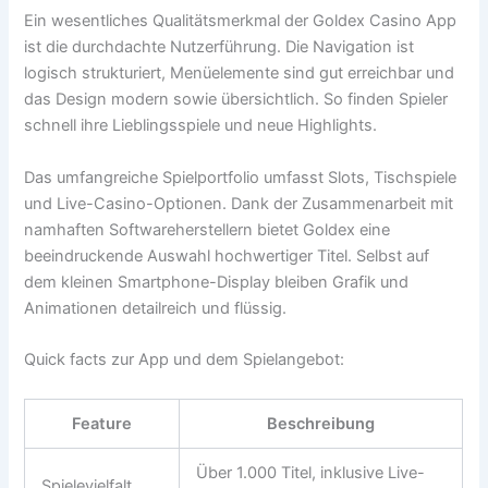
Ein wesentliches Qualitätsmerkmal der Goldex Casino App
ist die durchdachte Nutzerführung. Die Navigation ist
logisch strukturiert, Menüelemente sind gut erreichbar und
das Design modern sowie übersichtlich. So finden Spieler
schnell ihre Lieblingsspiele und neue Highlights.
Das umfangreiche Spielportfolio umfasst Slots, Tischspiele
und Live-Casino-Optionen. Dank der Zusammenarbeit mit
namhaften Softwareherstellern bietet Goldex eine
beeindruckende Auswahl hochwertiger Titel. Selbst auf
dem kleinen Smartphone-Display bleiben Grafik und
Animationen detailreich und flüssig.
Quick facts zur App und dem Spielangebot:
Feature
Beschreibung
Über 1.000 Titel, inklusive Live-
Spielevielfalt