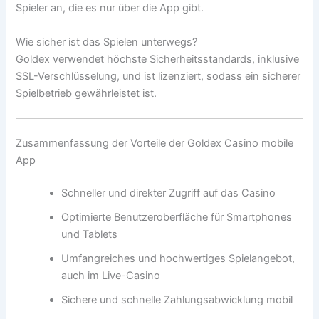
Spieler an, die es nur über die App gibt.
Wie sicher ist das Spielen unterwegs?
Goldex verwendet höchste Sicherheitsstandards, inklusive
SSL-Verschlüsselung, und ist lizenziert, sodass ein sicherer
Spielbetrieb gewährleistet ist.
Zusammenfassung der Vorteile der Goldex Casino mobile
App
Schneller und direkter Zugriff auf das Casino
Optimierte Benutzeroberfläche für Smartphones
und Tablets
Umfangreiches und hochwertiges Spielangebot,
auch im Live-Casino
Sichere und schnelle Zahlungsabwicklung mobil