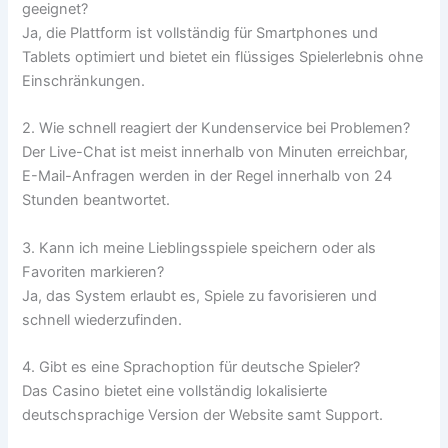
geeignet?
Ja, die Plattform ist vollständig für Smartphones und
Tablets optimiert und bietet ein flüssiges Spielerlebnis ohne
Einschränkungen.
2. Wie schnell reagiert der Kundenservice bei Problemen?
Der Live-Chat ist meist innerhalb von Minuten erreichbar,
E-Mail-Anfragen werden in der Regel innerhalb von 24
Stunden beantwortet.
3. Kann ich meine Lieblingsspiele speichern oder als
Favoriten markieren?
Ja, das System erlaubt es, Spiele zu favorisieren und
schnell wiederzufinden.
4. Gibt es eine Sprachoption für deutsche Spieler?
Das Casino bietet eine vollständig lokalisierte
deutschsprachige Version der Website samt Support.