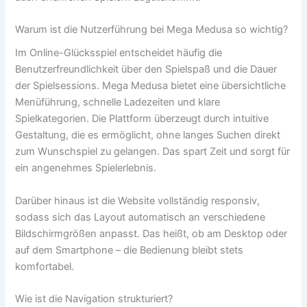
Warum ist die Nutzerführung bei Mega Medusa so wichtig?
Im Online-Glücksspiel entscheidet häufig die
Benutzerfreundlichkeit über den Spielspaß und die Dauer
der Spielsessions. Mega Medusa bietet eine übersichtliche
Menüführung, schnelle Ladezeiten und klare
Spielkategorien. Die Plattform überzeugt durch intuitive
Gestaltung, die es ermöglicht, ohne langes Suchen direkt
zum Wunschspiel zu gelangen. Das spart Zeit und sorgt für
ein angenehmes Spielerlebnis.
Darüber hinaus ist die Website vollständig responsiv,
sodass sich das Layout automatisch an verschiedene
Bildschirmgrößen anpasst. Das heißt, ob am Desktop oder
auf dem Smartphone – die Bedienung bleibt stets
komfortabel.
Wie ist die Navigation strukturiert?