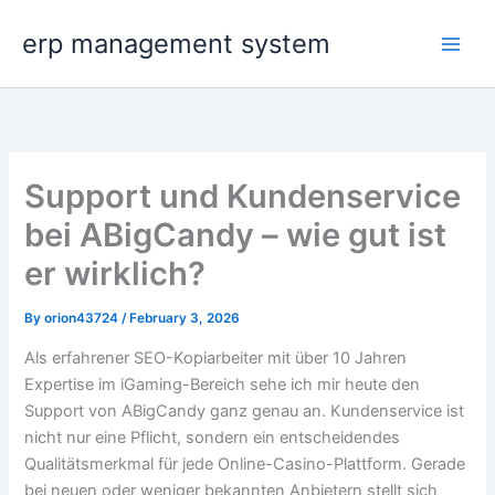
Skip
erp management system
to
content
Support und Kundenservice
bei ABigCandy – wie gut ist
er wirklich?
By
orion43724
/
February 3, 2026
Als erfahrener SEO-Kopiarbeiter mit über 10 Jahren
Expertise im iGaming-Bereich sehe ich mir heute den
Support von ABigCandy ganz genau an. Kundenservice ist
nicht nur eine Pflicht, sondern ein entscheidendes
Qualitätsmerkmal für jede Online-Casino-Plattform. Gerade
bei neuen oder weniger bekannten Anbietern stellt sich