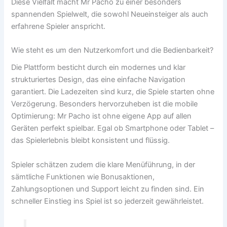
Diese Vielfalt macht Mr Pacho zu einer besonders
spannenden Spielwelt, die sowohl Neueinsteiger als auch
erfahrene Spieler anspricht.
Wie steht es um den Nutzerkomfort und die Bedienbarkeit?
Die Plattform besticht durch ein modernes und klar
strukturiertes Design, das eine einfache Navigation
garantiert. Die Ladezeiten sind kurz, die Spiele starten ohne
Verzögerung. Besonders hervorzuheben ist die mobile
Optimierung: Mr Pacho ist ohne eigene App auf allen
Geräten perfekt spielbar. Egal ob Smartphone oder Tablet –
das Spielerlebnis bleibt konsistent und flüssig.
Spieler schätzen zudem die klare Menüführung, in der
sämtliche Funktionen wie Bonusaktionen,
Zahlungsoptionen und Support leicht zu finden sind. Ein
schneller Einstieg ins Spiel ist so jederzeit gewährleistet.