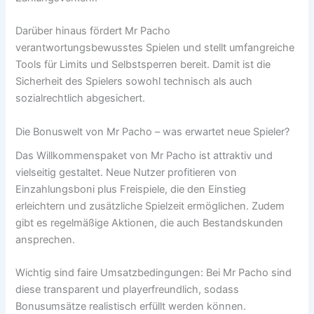
Darüber hinaus fördert Mr Pacho
verantwortungsbewusstes Spielen und stellt umfangreiche
Tools für Limits und Selbstsperren bereit. Damit ist die
Sicherheit des Spielers sowohl technisch als auch
sozialrechtlich abgesichert.
Die Bonuswelt von Mr Pacho – was erwartet neue Spieler?
Das Willkommenspaket von Mr Pacho ist attraktiv und
vielseitig gestaltet. Neue Nutzer profitieren von
Einzahlungsboni plus Freispiele, die den Einstieg
erleichtern und zusätzliche Spielzeit ermöglichen. Zudem
gibt es regelmäßige Aktionen, die auch Bestandskunden
ansprechen.
Wichtig sind faire Umsatzbedingungen: Bei Mr Pacho sind
diese transparent und playerfreundlich, sodass
Bonusumsätze realistisch erfüllt werden können.