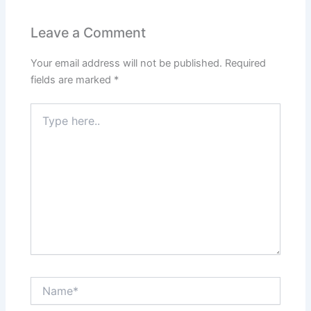
Leave a Comment
Your email address will not be published.
Required
fields are marked
*
Type
here..
Name*