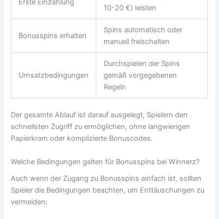
Erste Einzahlung
10-20 €) leisten
Spins automatisch oder
Bonusspins erhalten
manuell freischalten
Durchspielen der Spins
Umsatzbedingungen
gemäß vorgegebenen
Regeln
Der gesamte Ablauf ist darauf ausgelegt, Spielern den
schnellsten Zugriff zu ermöglichen, ohne langwierigen
Papierkram oder komplizierte Bonuscodes.
Welche Bedingungen gelten für Bonusspins bei Winnerz?
Auch wenn der Zugang zu Bonusspins einfach ist, sollten
Spieler die Bedingungen beachten, um Enttäuschungen zu
vermeiden: