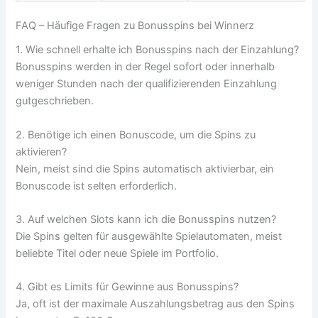
FAQ – Häufige Fragen zu Bonusspins bei Winnerz
1. Wie schnell erhalte ich Bonusspins nach der Einzahlung?
Bonusspins werden in der Regel sofort oder innerhalb
weniger Stunden nach der qualifizierenden Einzahlung
gutgeschrieben.
2. Benötige ich einen Bonuscode, um die Spins zu
aktivieren?
Nein, meist sind die Spins automatisch aktivierbar, ein
Bonuscode ist selten erforderlich.
3. Auf welchen Slots kann ich die Bonusspins nutzen?
Die Spins gelten für ausgewählte Spielautomaten, meist
beliebte Titel oder neue Spiele im Portfolio.
4. Gibt es Limits für Gewinne aus Bonusspins?
Ja, oft ist der maximale Auszahlungsbetrag aus den Spins