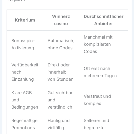
Winnerz
Durchschnittlicher
Kriterium
casino
Anbieter
Manchmal mit
Bonusspin-
Automatisch,
komplizierten
Aktivierung
ohne Codes
Codes
Verfügbarkeit
Direkt oder
Oft erst nach
nach
innerhalb
mehreren Tagen
Einzahlung
von Stunden
Klare AGB
Gut sichtbar
Verstreut und
und
und
komplex
Bedingungen
verständlich
Regelmäßige
Häufig und
Seltener und
Promotions
vielfältig
begrenzter