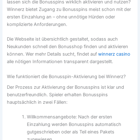
lassen sich die Bonusspins wirklich aktivieren und nutzen?
Winnerz bietet Zugang zu Bonusspins meist schon mit der
ersten Einzahlung an – ohne unnötige Hürden oder
komplizierte Anforderungen.
Die Webseite ist übersichtlich gestaltet, sodass auch
Neukunden schnell den Bonusshop finden und aktivieren
können. Wer mehr Details sucht, findet auf
winnerz casino
alle nötigen Informationen transparent dargestellt.
Wie funktioniert die Bonusspin-Aktivierung bei Winnerz?
Der Prozess zur Aktivierung der Bonusspins ist klar und
benutzerfreundlich. Spieler erhalten Bonusspins
hauptsächlich in zwei Fällen:
Willkommensangebote: Nach der ersten
Einzahlung werden Bonusspins automatisch
gutgeschrieben oder als Teil eines Pakets
zugewiesen.